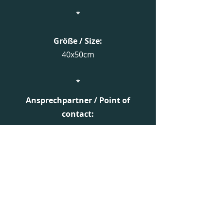
*
Größe / Size:
40x50cm
*
Ansprechpartner / Point of
contact:​
Renate Anding
+49 (0)170/5859177
renateanding@arcor.de