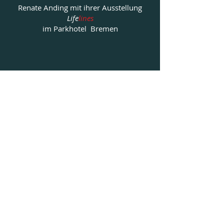
Renate Anding mit ihrer Ausstellung
Life
lines
im Parkhotel Bremen